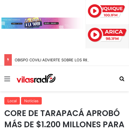
OBISPO COVILI ADVIERTE SOBRE LOS RIESGOS QUE AMENAZAN A LA SOCIEDAD Y LLAMA A NO “HUNDIRSE”
Menú
B
Local
Noticias
CORE DE TARAPACÁ APROBÓ
MÁS DE $1.200 MILLONES PARA