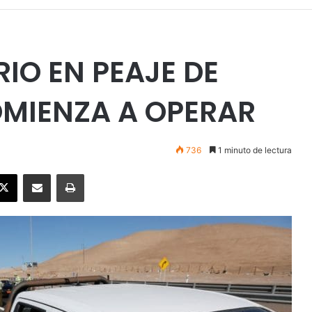
IO EN PEAJE DE
OMIENZA A OPERAR
736
1 minuto de lectura
ebook
X
Enviar vía email
Imprimir