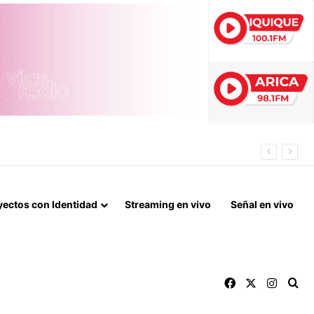
R EL BORO
yectos con Identidad
Streaming en vivo
Señal en vivo
Facebook
X
Instag
Bu