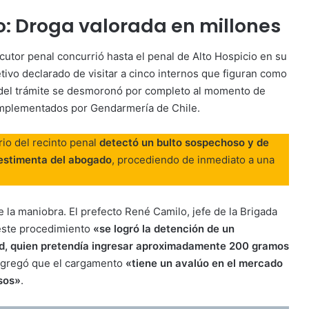
so: Droga valorada en millones
tor penal concurrió hasta el penal de Alto Hospicio en su
tivo declarado de visitar a cinco internos que figuran como
d del trámite se desmoronó por completo al momento de
 implementados por Gendarmería de Chile.
rio del recinto penal
detectó un bulto sospechoso y de
vestimenta del abogado
, procediendo de inmediato a una
 la maniobra. El prefecto René Camilo, jefe de la Brigada
 este procedimiento
«se logró la detención de un
ad, quien pretendía ingresar aproximadamente 200 gramos
agregó que el cargamento
«tiene un avalúo en el mercado
sos»
.