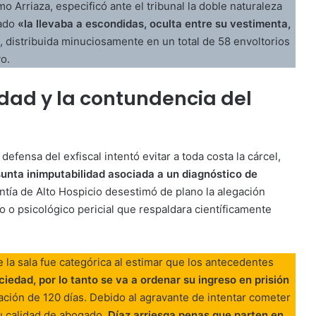
rmo Arriaza, especificó ante el tribunal la doble naturaleza
tado
«la llevaba a escondidas, oculta entre su vestimenta,
, distribuida minuciosamente en un total de 58 envoltorios
o.
idad y la contundencia del
defensa del exfiscal intentó evitar a toda costa la cárcel,
unta inimputabilidad asociada a un diagnóstico de
ntía de Alto Hospicio desestimó de plano la alegación
co o psicológico pericial que respaldara científicamente
e la sala fue categórica al estimar que los antecedentes
ciedad, por lo tanto se va a ordenar su ingreso en prisión
gación de 120 días. Debido al agravante de intentar cometer
 su calidad de abogado,
Díaz arriesga penas que parten en