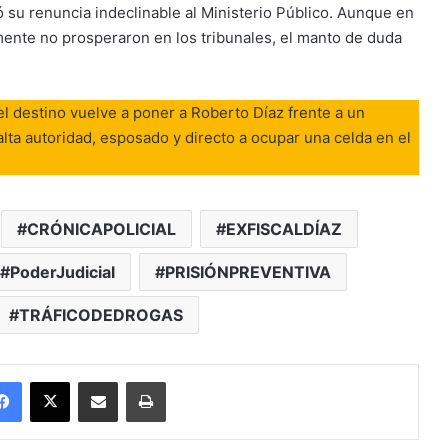
 su renuncia indeclinable al Ministerio Público. Aunque en
mente no prosperaron en los tribunales, el manto de duda
 el destino vuelve a poner a Roberto Díaz frente a un
alta autoridad, esposado y directo a ocupar una celda en el
CRÓNICAPOLICIAL
EXFISCALDÍAZ
PoderJudicial
PRISIÓNPREVENTIVA
TRÁFICODEDROGAS
Facebook
X
Enviar vía email
Imprimir