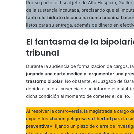
Por su parte, el fiscal jefe de Alto Hospicio, Guille
de la sustancia incautada, precisando que el impu
tanto clorhidrato de cocaína como cocaína base»
listos para su entrega, además de dinero en efectiv
El fantasma de la bipolar
tribunal
Durante la audiencia de formalización de cargos, la 
jugando una carta médica al argumentar una pres
trastorno bipolar
. No obstante, el Juzgado de Gara
debido a la total ausencia de un informe psiquiátri
dicha condición al momento de cometer el delito.
Al resolver la controversia, la magistrada a cargo d
expuestos
«hacen peligrosa su libertad para la so
preventiva»
, fijando un plazo de cierre de investi
el ilícito al interior de un recinto penitenciario en