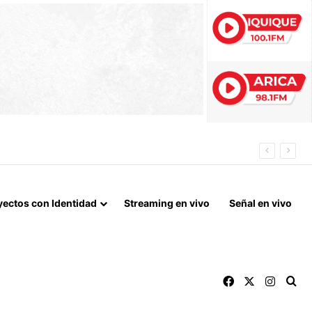
 QUE MARCA EL CORAZÓN DE LA FIESTA DE SAN LORENZO
yectos con Identidad
Streaming en vivo
Señal en vivo
Facebook
X
Instag
Bu