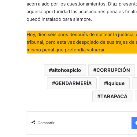
acorralado por los cuestionamientos, Díaz presentó
aquella oportunidad las acusaciones penales final
quedó instalado para siempre.
Hoy, dieciséis años después de sortear la justicia,
tribunal, pero esta vez despojado de sus trajes de 
mismo penal que pretendía vulnerar.
altohospicio
CORRUPCIÓN
GENDARMERÍA
Iquique
TARAPACÁ
Compartir