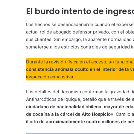
El burdo intento de ingre
Los hechos se desencadenaron cuando el expersecu
actual rol de abogado defensor privado, con el obje
sus clientes. Sin embargo, la aparente normalida
someterse a los estrictos controles de seguridad
Durante la revisión física en el acceso, un funciona
consistencia anómala oculto en el interior de la 
inspección exhaustiva.
Los detalles del decomiso confirman la gravedad de
Antinarcóticos de Iquique, detalló que a través de
ciudadano de nacionalidad chilena, mayor de ed
de cocaína a la cárcel de Alto Hospicio»
. Camilo 
ilícito de aproximadamente cuatro millones de pe