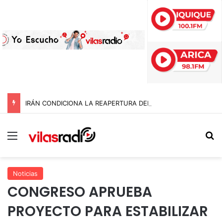
IRÁN CONDICIONA LA REAPERTURA DEL ESTRECHO DE ORMUZ Y EXIGE A ESTADOS UNIDOS EL FIN DEL BLOQUEO Y REPARACIONES DE GUERRA
Menú
B
Noticias
CONGRESO APRUEBA
PROYECTO PARA ESTABILIZAR