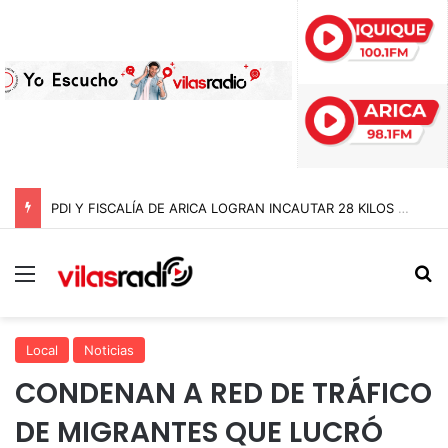
PDI Y FISCALÍA DE ARICA LOGRAN INCAUTAR 28 KILOS DE MARIHUANA OCULTOS EN UN CAMIÓN DE ALTO TONELAJE EN CHUNGARÁ
Menú
B
Local
Noticias
CONDENAN A RED DE TRÁFICO
DE MIGRANTES QUE LUCRÓ