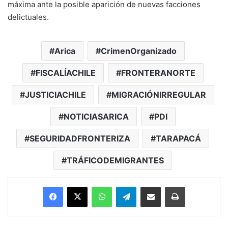
máxima ante la posible aparición de nuevas facciones
delictuales.
Arica
CrimenOrganizado
FISCALÍACHILE
FRONTERANORTE
JUSTICIACHILE
MIGRACIÓNIRREGULAR
NOTICIASARICA
PDI
SEGURIDADFRONTERIZA
TARAPACÁ
TRÁFICODEMIGRANTES
Facebook
X
WhatsApp
Telegram
Enviar vía email
Imprimir