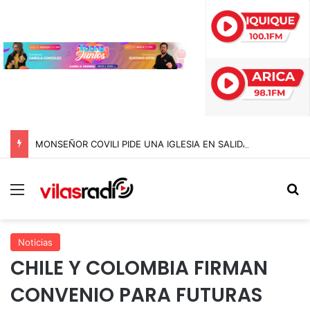
MONSEÑOR COVILI PIDE UNA IGLESIA EN SALIDA: “DONDE HAY UNA PERSONA CON NECESIDAD, ALLÍ ESTÁ LA IGLESIA”
Menú
B
Noticias
CHILE Y COLOMBIA FIRMAN
CONVENIO PARA FUTURAS