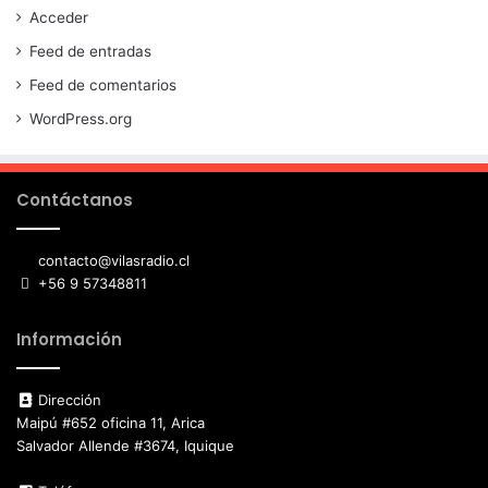
Acceder
Feed de entradas
Feed de comentarios
WordPress.org
Contáctanos
contacto@vilasradio.cl
+56 9 57348811
Información
Dirección
Maipú #652 oficina 11, Arica
Salvador Allende #3674, Iquique