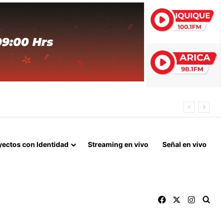
 FIN DEL BLOQUEO Y REPARACIONES DE GUERRA
yectos con Identidad
Streaming en vivo
Señal en vivo
Facebook
X
Instag
Bu