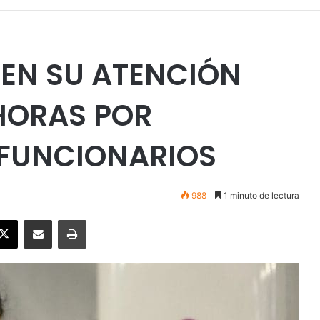
EN SU ATENCIÓN
 HORAS POR
FUNCIONARIOS
988
1 minuto de lectura
ebook
X
Enviar vía email
Imprimir