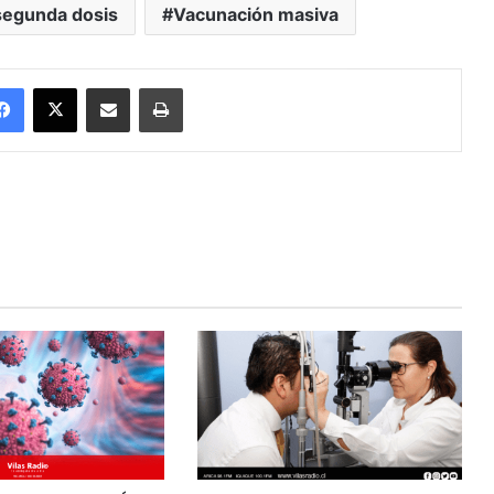
segunda dosis
Vacunación masiva
Facebook
X
Enviar vía email
Imprimir