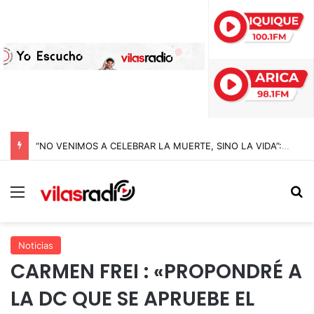
“NO VENIMOS A CELEBRAR LA MUERTE, SINO LA VIDA”: LA EMOTIVA ROMERÍA AL CEMENTERIO QUE MARCA EL CORAZÓN DE LA FIESTA DE SAN LORENZO
Menú
B
Noticias
CARMEN FREI : «PROPONDRÉ A
LA DC QUE SE APRUEBE EL