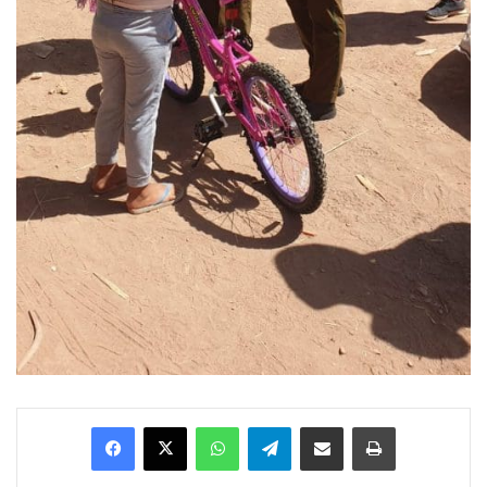
Facebook
X
WhatsApp
Telegram
Enviar vía email
Imprimir