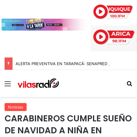
ALERTA PREVENTIVA EN TARAPACÁ: SENAPRED ORDENA EVACUAR LA RIBERA DEL RÍO EN SAN LORENZO POR RIESGO DE AUMENTO DEL CAUDAL
Menú
B
Noticias
CARABINEROS CUMPLE SUEÑO
DE NAVIDAD A NIÑA EN