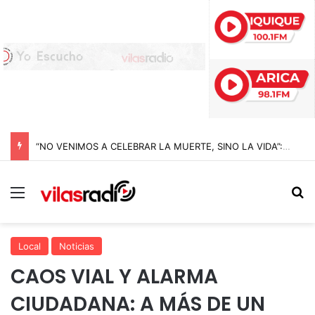
“NO VENIMOS A CELEBRAR LA MUERTE, SINO LA VIDA”: LA EMOTIVA ROMERÍA AL CEMENTERIO QUE MARCA EL CORAZÓN DE LA FIESTA DE SAN LORENZO
Menú
B
Local
Noticias
CAOS VIAL Y ALARMA
CIUDADANA: A MÁS DE UN