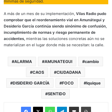
mínimas de seguridad.
A más de un mes de su implementación,
Vilas Radio pudo
comprobar que el reordenamiento vial en Amunátegui y
Desiderio García continúa siendo sinónimo de confusión,
incumplimiento de normas y riesgo permanente de
accidentes,
mientras las soluciones concretas aún no se
materializan en el lugar donde más se necesitan: la calle.
ALARMA
AMUNATEGUI
cambio
CAOS
CIUDADANA
DISIDERIO GARCÍA
FOCO
Iquique
SENTIDO
Facebook
X
WhatsApp
Telegram
Enviar vía email
Imprimir