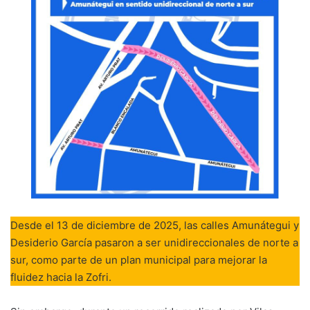
Desde el 13 de diciembre de 2025, las calles Amunátegui y
Desiderio García pasaron a ser unidireccionales de norte a
sur, como parte de un plan municipal para mejorar la
fluidez hacia la Zofri.