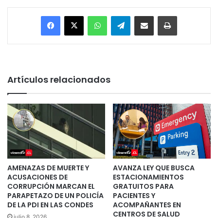
Facebook
X
WhatsApp
Telegram
Enviar vía email
Imprimir
Artículos relacionados
AMENAZAS DE MUERTE Y
AVANZA LEY QUE BUSCA
ACUSACIONES DE
ESTACIONAMIENTOS
CORRUPCIÓN MARCAN EL
GRATUITOS PARA
PARAPETAZO DE UN POLICÍA
PACIENTES Y
DE LA PDI EN LAS CONDES
ACOMPAÑANTES EN
CENTROS DE SALUD
julio 8, 2026