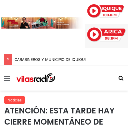
CARABINEROS Y MUNICIPIO DE IQUIQUE SACAN DE CIRCULACIÓN 10 MOTOCICLETAS Y DETIENEN A SEIS SUJETOS EN FISCALIZACIÓN NOCTURNA
Menú
B
Noticias
ATENCIÓN: ESTA TARDE HAY
CIERRE MOMENTÁNEO DE