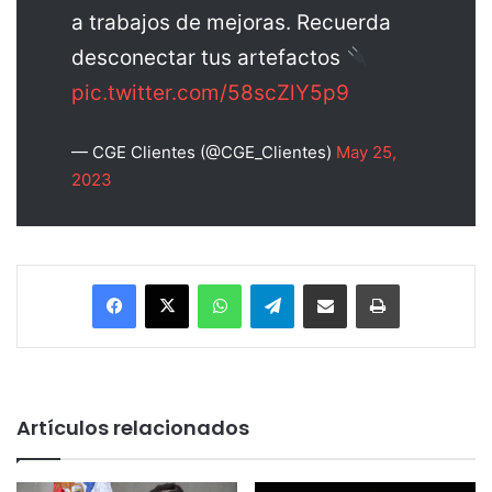
a trabajos de mejoras. Recuerda
desconectar tus artefactos
pic.twitter.com/58scZlY5p9
— CGE Clientes (@CGE_Clientes)
May 25,
2023
Facebook
X
WhatsApp
Telegram
Enviar vía email
Imprimir
Artículos relacionados