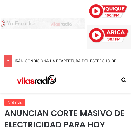
IRÁN CONDICIONA LA REAPERTURA DEL ESTRECHO DE ORMUZ Y EXIGE A ESTADOS UNIDOS EL FIN DEL BLOQUEO Y REPARACIONES DE GUERRA
Menú
B
Noticias
ANUNCIAN CORTE MASIVO DE
ELECTRICIDAD PARA HOY