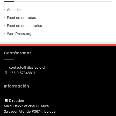
Acceder
Feed de entradas
Feed de comentarios
WordPress.org
Contáctanos
contacto@vilasradio.cl
+56 9 57348811
Información
Dirección
Maipú #652 oficina 11, Arica
Salvador Allende #3674, Iquique