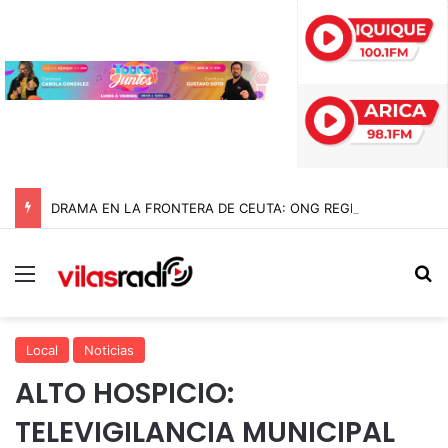
DRAMA EN LA FRONTERA DE CEUTA: ONG REGISTRA 141 MIGRANTES FALLECIDOS EN MEDIO DE UNA INÉDITA CRISIS
Menú
B
Local
Noticias
ALTO HOSPICIO:
TELEVIGILANCIA MUNICIPAL