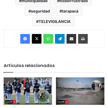
municipalidad
RoboFrustrado
seguridad
tarapacá
TELEVIGILANCIA
Facebook
X
WhatsApp
Telegram
Enviar vía email
Imprimir
Artículos relacionados