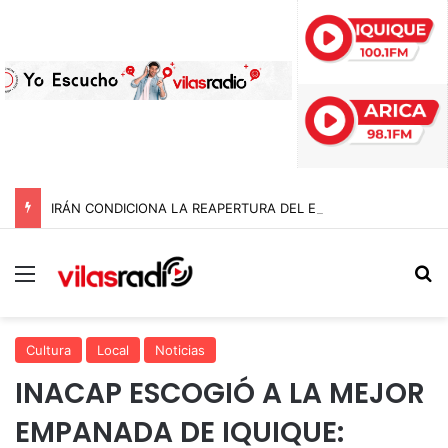
IRÁN CONDICIONA LA REAPERTURA DEL ESTRECHO DE ORMUZ Y EXIGE A ESTADOS UNIDOS EL FIN DEL BLOQUEO Y REPARACIONES DE GUERRA
Menú
B
Cultura
Local
Noticias
INACAP ESCOGIÓ A LA MEJOR
EMPANADA DE IQUIQUE: