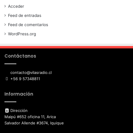
Acceder
Feed de entradas
Feed de comentarios
WordPress.org
Contáctanos
contacto@vilasradio.cl
+56 9 57348811
Información
Dirección
Maipú #652 oficina 11, Arica
Salvador Allende #3674, Iquique