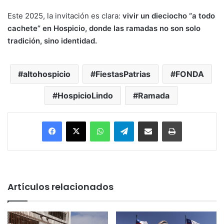
Este 2025, la invitación es clara:
vivir un dieciocho “a todo
cachete” en Hospicio, donde las ramadas no son solo
tradición, sino identidad.
altohospicio
FiestasPatrias
FONDA
HospicioLindo
Ramada
Facebook
X
WhatsApp
Telegram
Enviar vía email
Imprimir
Artículos relacionados