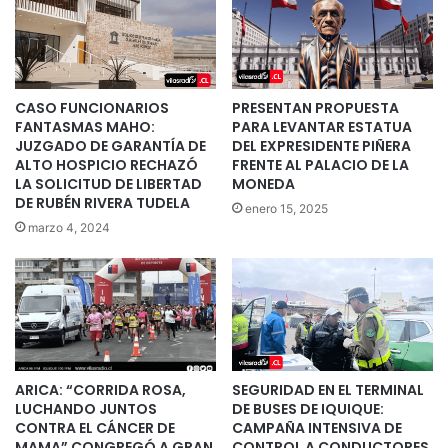
CASO FUNCIONARIOS
PRESENTAN PROPUESTA
FANTASMAS MAHO:
PARA LEVANTAR ESTATUA
JUZGADO DE GARANTÍA DE
DEL EXPRESIDENTE PIÑERA
ALTO HOSPICIO RECHAZÓ
FRENTE AL PALACIO DE LA
LA SOLICITUD DE LIBERTAD
MONEDA
DE RUBÉN RIVERA TUDELA
enero 15, 2025
marzo 4, 2024
ARICA: “CORRIDA ROSA,
SEGURIDAD EN EL TERMINAL
LUCHANDO JUNTOS
DE BUSES DE IQUIQUE:
CONTRA EL CÁNCER DE
CAMPAÑA INTENSIVA DE
MAMA” CONGREGÓ A GRAN
CONTROL A CONDUCTORES