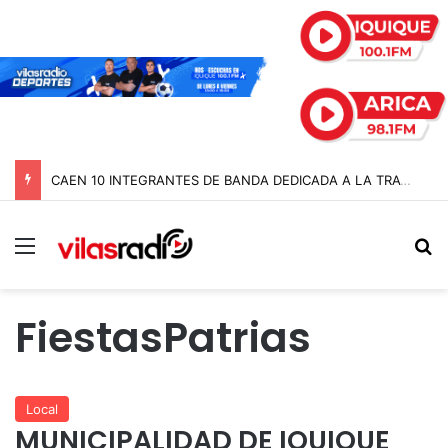
CAEN 10 INTEGRANTES DE BANDA DEDICADA A LA TRATA Y EXPLOTACIÓN SEXUAL DE MENORES EN TARAPACÁ
Menú
B
FiestasPatrias
Local
MUNICIPALIDAD DE IQUIQUE