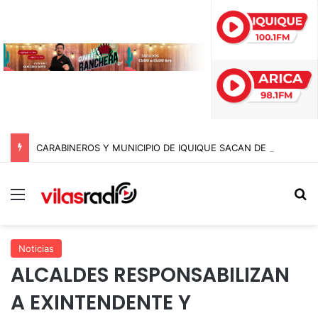
CARABINEROS Y MUNICIPIO DE IQUIQUE SACAN DE CIRCULACIÓN 10 MOTOCICLETAS Y DETIENEN A SEIS SUJETOS EN FISCALIZACIÓN NOCTURNA
Menú
B
Noticias
ALCALDES RESPONSABILIZAN
A EXINTENDENTE Y