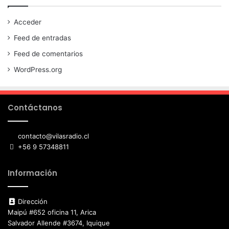
Acceder
Feed de entradas
Feed de comentarios
WordPress.org
Contáctanos
contacto@vilasradio.cl
+56 9 57348811
Información
Dirección
Maipú #652 oficina 11, Arica
Salvador Allende #3674, Iquique