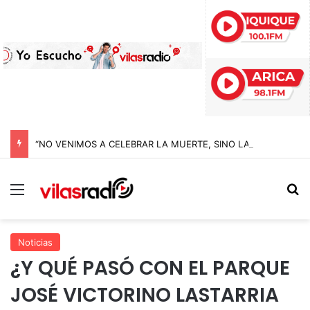
“NO VENIMOS A CELEBRAR LA MUERTE, SINO LA VIDA”: LA EMOTIVA ROMERÍA AL CEMENTERIO QUE MARCA EL CORAZÓN DE LA FIESTA DE SAN LORENZO
Menú
B
Noticias
¿Y QUÉ PASÓ CON EL PARQUE
JOSÉ VICTORINO LASTARRIA