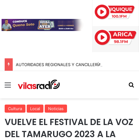
AUTORIDADES REGIONALES Y CANCILLERÍA ABORDAN SEGURIDAD TRANSNACIONAL EN EL CORREDOR BIOCEÁNICO
Menú
B
Cultura
Local
Noticias
VUELVE EL FESTIVAL DE LA VOZ
DEL TAMARUGO 2023 A LA