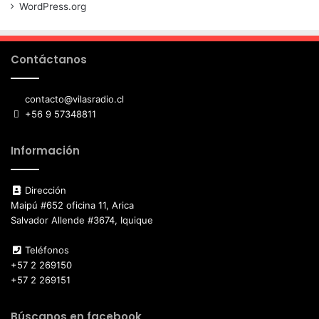
WordPress.org
Contáctanos
contacto@vilasradio.cl
+56 9 57348811
Información
Dirección
Maipú #652 oficina 11, Arica
Salvador Allende #3674, Iquique
Teléfonos
+57 2 269150
+57 2 269151
Búscanos en facebook