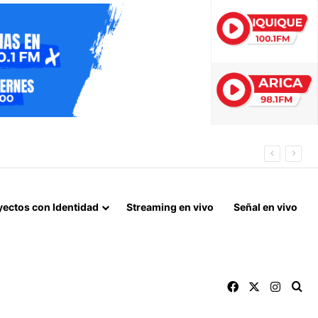
yectos con Identidad
Streaming en vivo
Señal en vivo
Facebook
X
Instag
Bu