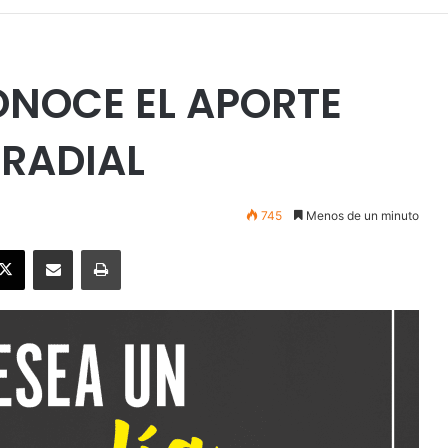
ONOCE EL APORTE
 RADIAL
745
Menos de un minuto
ebook
X
Enviar vía email
Imprimir