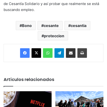
de Cesantía Solidario y así probar que realmente se está
buscando empleo.
Bono
cesante
cesantia
proteccion
Facebook
X
WhatsApp
Telegram
Enviar vía email
Imprimir
Artículos relacionados