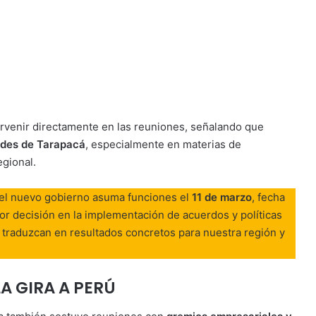
tervenir directamente en las reuniones, señalando que
dades de Tarapacá
, especialmente en materias de
egional.
e el nuevo gobierno asuma funciones el
11 de marzo
, fecha
r decisión en la implementación de acuerdos y políticas
 traduzcan en resultados concretos para nuestra región y
A GIRA A PERÚ