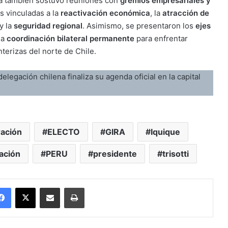
lena también sostuvo reuniones con
gremios empresariales y
s vinculadas a la
reactivación económica
, la
atracción de
y la
seguridad regional
. Asimismo, se presentaron los
ejes
na
coordinación bilateral permanente
para enfrentar
terizas del norte de Chile.
elegación chilena finaliza su agenda oficial en la capital
ación
ELECTO
GIRA
Iquique
ación
PERU
presidente
trisotti
Facebook
X
Enviar vía email
Imprimir