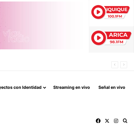
ES EN COLCHANE
yectos con Identidad
Streaming en vivo
Señal en vivo
Facebook
X
Instag
Bu