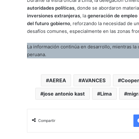
Durante la visita oficial a Lima, la delegación chi
autoridades políticas
, donde se abordaron materia
inversiones extranjeras
, la
generación de empleo
del futuro gobierno
, reforzando la necesidad de u
desafíos comunes, especialmente en las zonas fron
La información continúa en desarrollo, mientras la d
peruana.
AEREA
AVANCES
Cooper
jose antonio kast
Lima
migr
Compartir