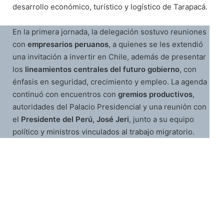
desarrollo económico, turístico y logístico de Tarapacá.
En la primera jornada, la delegación sostuvo reuniones
con
empresarios peruanos
, a quienes se les extendió
una invitación a invertir en Chile, además de presentar
los
lineamientos centrales del futuro gobierno
, con
énfasis en seguridad, crecimiento y empleo. La agenda
continuó con encuentros con
gremios productivos
,
autoridades del Palacio Presidencial y una reunión con
el
Presidente del Perú, José Jeri
, junto a su equipo
político y ministros vinculados al trabajo migratorio.