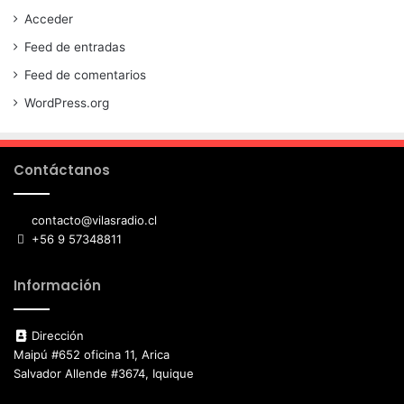
Acceder
Feed de entradas
Feed de comentarios
WordPress.org
Contáctanos
contacto@vilasradio.cl
+56 9 57348811
Información
Dirección
Maipú #652 oficina 11, Arica
Salvador Allende #3674, Iquique