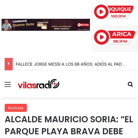
FALLECE JORGE MESSI A LOS 68 AÑOS: ADIÓS AL PADRE Y ARQUITECTO DE LA CARRERA DE LIONEL MESSI
Menú
B
Noticias
ALCALDE MAURICIO SORIA: “EL
PARQUE PLAYA BRAVA DEBE