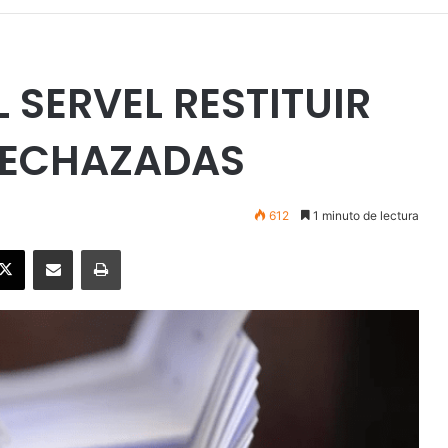
 SERVEL RESTITUIR
RECHAZADAS
612
1 minuto de lectura
ebook
X
Enviar vía email
Imprimir