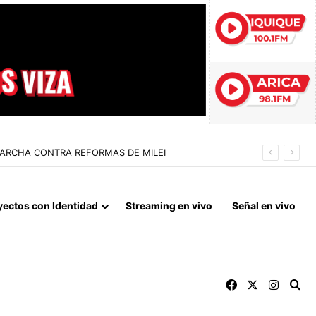
 LA NORMALIZACIÓN DE VÍNCULOS BILATERALES
yectos con Identidad
Streaming en vivo
Señal en vivo
Facebook
X
Instag
Bu