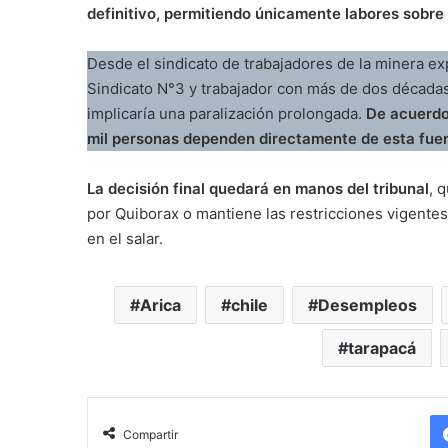
definitivo, permitiendo únicamente labores sobre 
Desde el sindicato de trabajadores de la minera e
Sindicato N°3 y trabajador con más de dos década
implicaría una paralización prolongada.
De acuerdo 
mil personas dependen directamente de esta fuen
La decisión final quedará en manos del tribunal
, 
por Quiborax o mantiene las restricciones vigentes
en el salar.
Arica
chile
Desempleos
tarapacá
Compartir