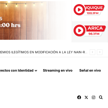
N A SEIS SUJETOS EN FISCALIZACIÓN NOCTURNA
yectos con Identidad
Streaming en vivo
Señal en vivo
Facebook
X
Instag
Bu