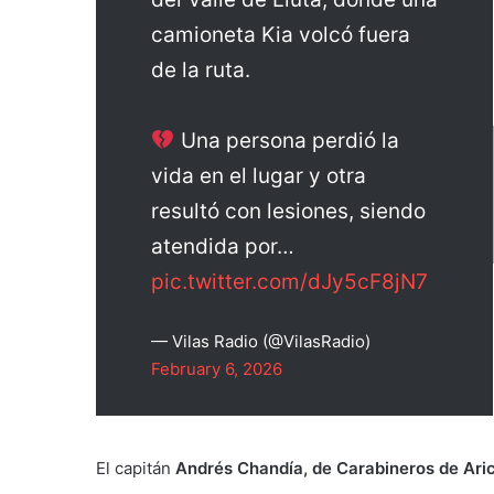
camioneta Kia volcó fuera
de la ruta.
Una persona perdió la
vida en el lugar y otra
resultó con lesiones, siendo
atendida por…
pic.twitter.com/dJy5cF8jN7
— Vilas Radio (@VilasRadio)
February 6, 2026
El capitán
Andrés Chandía, de Carabineros de Ari