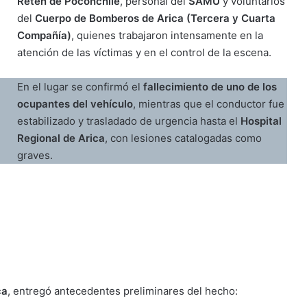
Retén de Poconchile
, personal del
SAMU
y voluntarios
del
Cuerpo de Bomberos de Arica (Tercera y Cuarta
Compañía)
, quienes trabajaron intensamente en la
atención de las víctimas y en el control de la escena.
En el lugar se confirmó el
fallecimiento de uno de los
ocupantes del vehículo
, mientras que el conductor fue
estabilizado y trasladado de urgencia hasta el
Hospital
Regional de Arica
, con lesiones catalogadas como
graves.
ca
, entregó antecedentes preliminares del hecho: