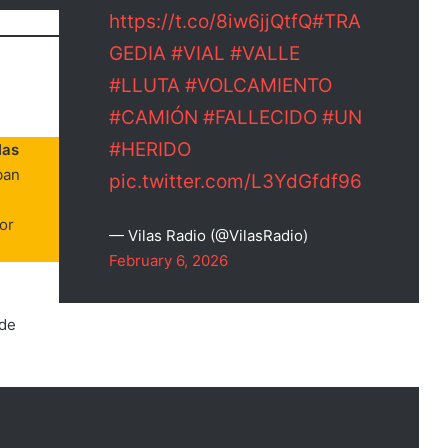
https://t.co/8iw6jjQtfQ
#TRA
GEDIA
#VIAL
#VALLE
#LLUTA
#VOLCAMIENTO
#CAMIÓN
#FALLECIDO
#UN
#HERIDO
las
ban
pic.twitter.com/L3YdGfdf96
or
— Vilas Radio (@VilasRadio)
February 6, 2026
 de