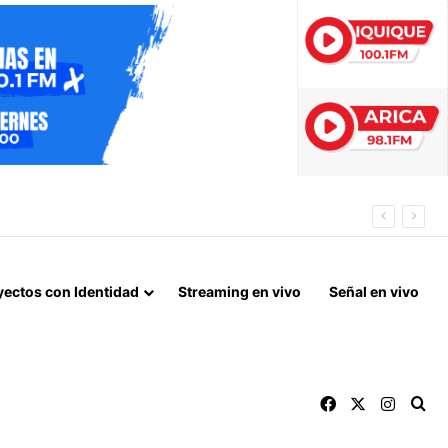
 EN TARAPACÁ
yectos con Identidad
Streaming en vivo
Señal en vivo
Facebook
X
Instag
Bu
Archivos