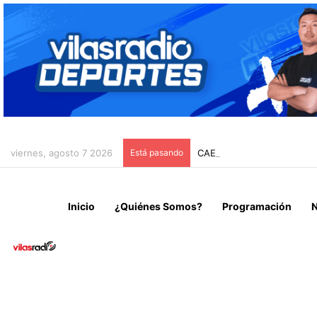
viernes, agosto 7 2026
Está pasando
CAEN 10 INTEGRANTES D
Inicio
¿Quiénes Somos?
Programación
N
Local
Noticias