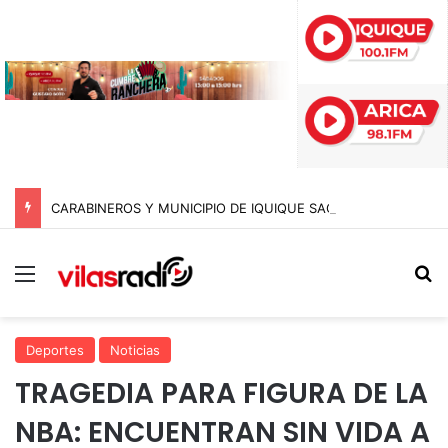
CARABINEROS Y MUNICIPIO DE IQUIQUE SACAN DE CIRCULACIÓN 10 MOTOCICLETAS Y DETIENEN A SEIS SUJETOS EN FISCALIZACIÓN NOCTURNA
Menú
B
Deportes
Noticias
TRAGEDIA PARA FIGURA DE LA
NBA: ENCUENTRAN SIN VIDA A