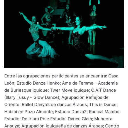
Entre las agrupaciones participantes se encuentra: Casa
León; Estudio Danza Henko; Ame de Femme – Academia
de Burlesque Iquique; Twer Move Iquique; C.A.T Dance
(Illary Tusuy – Glow Dance); Agrupación Reflejos de
Oriente; Ballet Danya’s de danzas Árabes; This is Dance;
Habibi en Pozo Almonte; Estudio Danza2; Radical Mambo
Estudio; Delirium Pole Estudio; Dance Glam; Muneera
Ansuya; Agrupación Iquiqueña de danzas Árabes; Centro