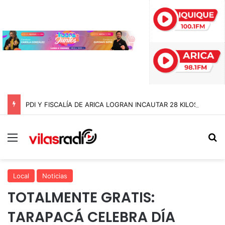
PDI Y FISCALÍA DE ARICA LOGRAN INCAUTAR 28 KILOS DE MARIHUANA OCULTOS EN UN CAMIÓN DE ALTO TONELAJE EN CHUNGARÁ
Menú
B
Local
Noticias
TOTALMENTE GRATIS:
TARAPACÁ CELEBRA DÍA