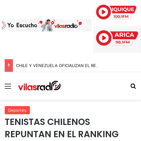
CHILE Y VENEZUELA OFICIALIZAN EL REINICIO DE RELACIONES CONSULARES Y AVANZAN HACIA LA NORMALIZACIÓN DE VÍNCULOS BILATERALES
Menú
B
Deportes
TENISTAS CHILENOS
REPUNTAN EN EL RANKING