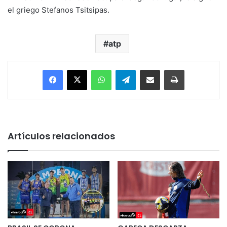
el griego Stefanos Tsitsipas.
atp
Facebook
X
WhatsApp
Telegram
Enviar vía email
Imprimir
Artículos relacionados