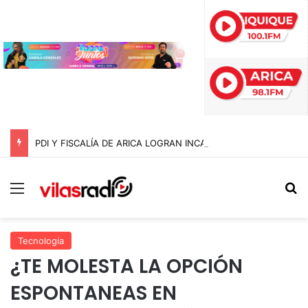
PDI Y FISCALÍA DE ARICA LOGRAN INCAUTAR 28 KILOS DE MARIHUANA OCULTOS EN UN CAMIÓN DE ALTO TONELAJE EN CHUNGARÁ
Menú
B
Tecnología
¿TE MOLESTA LA OPCIÓN
ESPONTANEAS EN