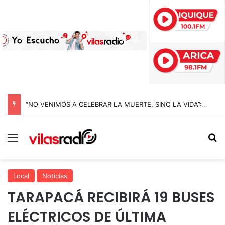
“NO VENIMOS A CELEBRAR LA MUERTE, SINO LA VIDA”: LA EMOTIVA ROMERÍA AL CEMENTERIO QUE MARCA EL CORAZÓN DE LA FIESTA DE SAN LORENZO
Menú
B
Local
Noticias
TARAPACÁ RECIBIRÁ 19 BUSES
ELÉCTRICOS DE ÚLTIMA