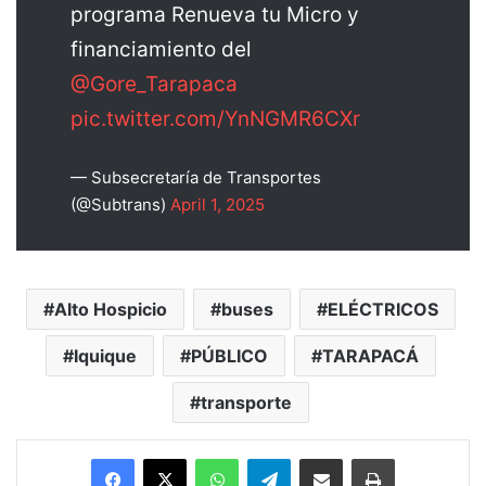
programa Renueva tu Micro y
financiamiento del
@Gore_Tarapaca
pic.twitter.com/YnNGMR6CXr
— Subsecretaría de Transportes
(@Subtrans)
April 1, 2025
Alto Hospicio
buses
ELÉCTRICOS
Iquique
PÚBLICO
TARAPACÁ
transporte
Facebook
X
WhatsApp
Telegram
Enviar vía email
Imprimir