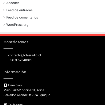
Acceder
Feed de entradas
Feed de comentarios
WordPress.org
Contáctanos
contacto@vilasradio.cl
+56 9 57348811
Información
Dirección
Maipú #652 oficina 11, Arica
Salvador Allende #3674, Iquique
Teléfonos