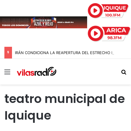
IRÁN CONDICIONA LA REAPERTURA DEL ESTRECHO DE ORMUZ Y EXIGE A ESTADOS UNIDOS EL FIN DEL BLOQUEO Y REPARACIONES DE GUERRA
Menú
B
teatro municipal de
Iquique