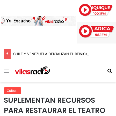
CHILE Y VENEZUELA OFICIALIZAN EL REINICIO DE RELACIONES CONSULARES Y AVANZAN HACIA LA NORMALIZACIÓN DE VÍNCULOS BILATERALES
Menú
B
Cultura
SUPLEMENTAN RECURSOS
PARA RESTAURAR EL TEATRO