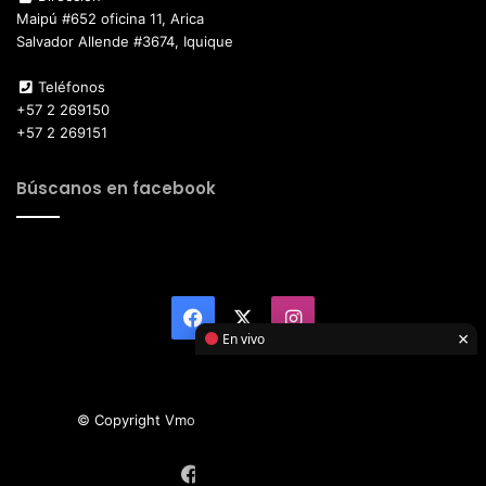
Maipú #652 oficina 11, Arica
Salvador Allende #3674, Iquique
Teléfonos
+57 2 269150
+57 2 269151
Búscanos en facebook
Facebook
X
Instagram
×
En vivo
© Copyright Vmotor TI 2026, All Rights Reserved
Facebook
X
Instagram