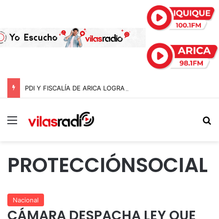
PDI Y FISCALÍA DE ARICA LOGRAN INCAUTAR 28 KILOS DE MARIHUANA OCULTOS EN UN CAMIÓN DE ALTO TONELAJE EN CHUNGARÁ
Menú
B
PROTECCIÓNSOCIAL
Nacional
CÁMARA DESPACHA LEY QUE