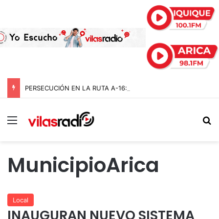
PERSECUCIÓN EN LA RUTA A-16: CARABINEROS DETIENE A CUATRO DELINCUENTES Y RECUPERA AUTO ROBADO EN BAJO MOLLE
Menú
B
MunicipioArica
Local
INAUGURAN NUEVO SISTEMA