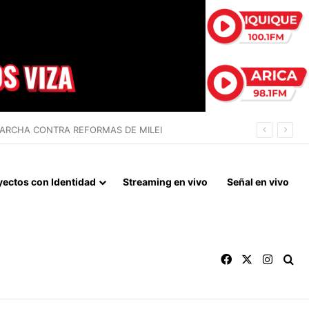
 LA NORMALIZACIÓN DE VÍNCULOS BILATERALES
yectos con Identidad
Streaming en vivo
Señal en vivo
Facebook
X
Instag
Bu