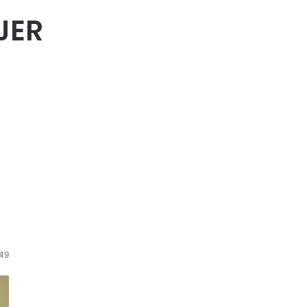
JER
49