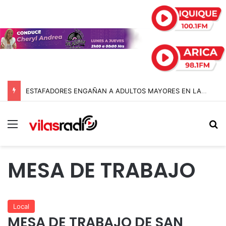
ESTAFADORES ENGAÑAN A ADULTOS MAYORES EN LA TIRANA CON FALSAS ÓRDENES DE DESALOJO: BIENES NACIONALES PONE LA VOZ EN ALERTA
Menú
B
MESA DE TRABAJO
Local
MESA DE TRABAJO DE SAN