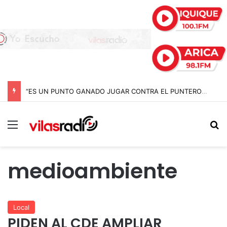
“ES UN PUNTO GANADO JUGAR CONTRA EL PUNTERO” HERNÁN PEÑA TRAS EL EMPATE CON COBRELOA
Menú
B
medioambiente
Local
PIDEN AL CDE AMPLIAR