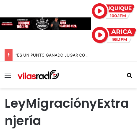
“ES UN PUNTO GANADO JUGAR CONTRA EL PUNTERO” HERNÁN PEÑA TRAS EL EMPATE CON COBRELOA
Menú
B
LeyMigraciónyExtra
njería