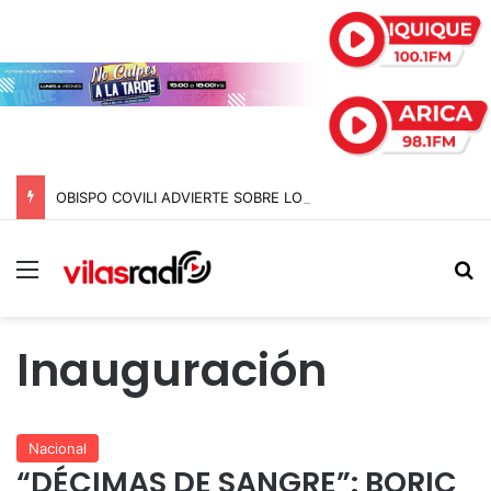
OBISPO COVILI ADVIERTE SOBRE LOS RIESGOS QUE AMENAZAN A LA SOCIEDAD Y LLAMA A NO “HUNDIRSE”
Menú
B
Inauguración
Nacional
“DÉCIMAS DE SANGRE”: BORIC