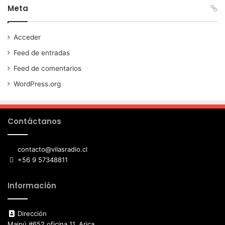
Meta
Acceder
Feed de entradas
Feed de comentarios
WordPress.org
Contáctanos
contacto@vilasradio.cl
+56 9 57348811
Información
Dirección
Maipú #652 oficina 11, Arica