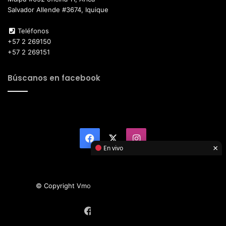
Salvador Allende #3674, Iquique
Teléfonos
+57 2 269150
+57 2 269151
Búscanos en facebook
Facebook
X
Instagram
×
En vivo
© Copyright Vmotor TI 2026, All Rights Reserved
Facebook
X
Instagram