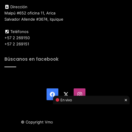
Dirección
Maipú #652 oficina 11, Arica
Salvador Allende #3674, Iquique
Teléfonos
+57 2 269150
+57 2 269151
Búscanos en facebook
Facebook
X
Instagram
×
En vivo
© Copyright Vmotor TI 2026, All Rights Reserved