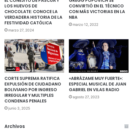
EL CONEJITO DE PASCUA Y
GREGG POPOVICH SE
LOS HUEVOS DE
CONVIRTIÓ EN EL TÉCNICO
CHOCOLATE: CONOCE LA
CON MÁS VICTORIAS EN LA
VERDADERA HISTORIA DE LA
NBA
FESTIVIDAD CATÓLICA
marzo 12, 2022
marzo 27, 2024
CORTE SUPREMA RATIFICA
«ABRÁZAME MUY FUERTE»:
EXPULSIÓN DE CIUDADANO
ESPECIAL MUSICAL DE JUAN
BOLIVIANO POR INGRESO
GABRIEL EN VILAS RADIO
IRREGULAR Y MULTIPLES
agosto 27, 2023
CONDENAS PENALES
junio 3, 2025
Archivos