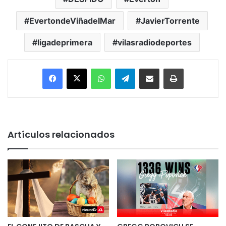
EvertondeViñadelMar
JavierTorrente
ligadeprimera
vilasradiodeportes
Facebook
X
WhatsApp
Telegram
Enviar vía email
Imprimir
Artículos relacionados