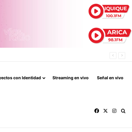
ECORDAR A DEVOTOS Y PROMESANTES
yectos con Identidad
Streaming en vivo
Señal en vivo
Facebook
X
Instag
Bu