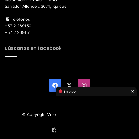
Salvador Allende #3674, Iquique
Teléfonos
+57 2 269150
+57 2 269151
Búscanos en facebook
Facebook
X
Instagram
×
En vivo
© Copyright Vmotor TI 2026, All Rights Reserved
Facebook
X
Instagram