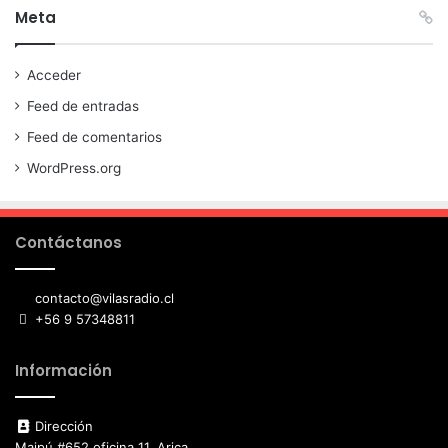
Meta
Acceder
Feed de entradas
Feed de comentarios
WordPress.org
Contáctanos
contacto@vilasradio.cl
+56 9 57348811
Información
Dirección
Maipú #652 oficina 11, Arica