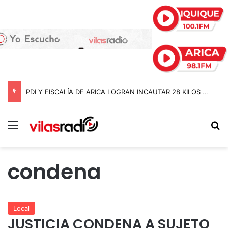
PDI Y FISCALÍA DE ARICA LOGRAN INCAUTAR 28 KILOS DE MARIHUANA OCULTOS EN UN CAMIÓN DE ALTO TONELAJE EN CHUNGARÁ
Menú
B
condena
Local
JUSTICIA CONDENA A SUJETO