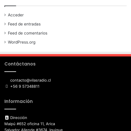
Acceder
Feed de entradas
Feed de comentarios
WordPress.org
Contáctanos
contacto@vilasradio.cl
+56 9 57348811
Información
Dirección
Maipú #652 oficina 11, Arica
Salvador Allende #3674, Iquique