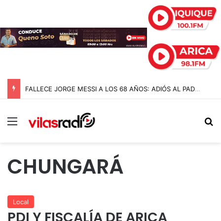
FALLECE JORGE MESSI A LOS 68 AÑOS: ADIÓS AL PADRE Y ARQUITECTO DE LA CARRERA DE LIONEL MESSI
Menú
B
CHUNGARÁ
Local
PDI Y FISCALÍA DE ARICA