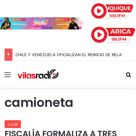
CHILE Y VENEZUELA OFICIALIZAN EL REINICIO DE RELACIONES CONSULARES Y AVANZAN HACIA LA NORMALIZACIÓN DE VÍNCULOS BILATERALES
Menú
B
camioneta
Local
FISCALÍA FORMALIZA A TRES