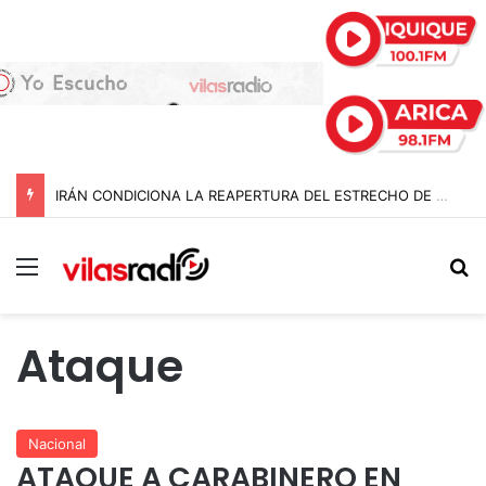
IRÁN CONDICIONA LA REAPERTURA DEL ESTRECHO DE ORMUZ Y EXIGE A ESTADOS UNIDOS EL FIN DEL BLOQUEO Y REPARACIONES DE GUERRA
Menú
B
Ataque
Nacional
ATAQUE A CARABINERO EN