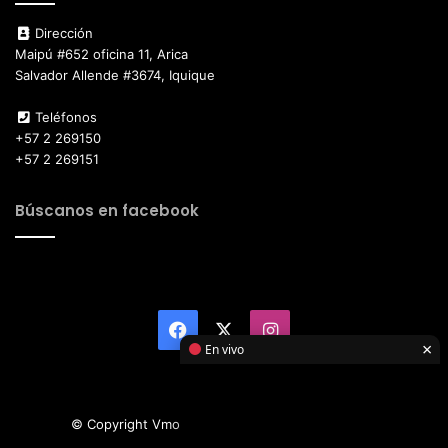
Dirección
Maipú #652 oficina 11, Arica
Salvador Allende #3674, Iquique
Teléfonos
+57 2 269150
+57 2 269151
Búscanos en facebook
Facebook
X
Instagram
×
En vivo
© Copyright Vmotor TI 2026, All Rights Reserved