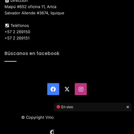
Dirección
Maipú #652 oficina 11, Arica
Salvador Allende #3674, Iquique
Teléfonos
+57 2 269150
+57 2 269151
Búscanos en facebook
Facebook
X
Instagram
×
En vivo
© Copyright Vmotor TI 2026, All Rights Reserved
Facebook
X
Instagram