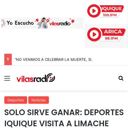
“NO VENIMOS A CELEBRAR LA MUERTE, SINO LA VIDA”: LA EMOTIVA ROMERÍA AL CEMENTERIO QUE MARCA EL CORAZÓN DE LA FIESTA DE SAN LORENZO
Menú
B
Deportes
Noticias
SOLO SIRVE GANAR: DEPORTES
IQUIQUE VISITA A LIMACHE