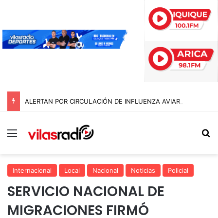
ALERTAN POR CIRCULACIÓN DE INFLUENZA AVIAR TRAS NUEVO HALLAZGO EN IQUIQUE
Menú
B
Internacional
Local
Nacional
Noticias
Policial
SERVICIO NACIONAL DE
MIGRACIONES FIRMÓ